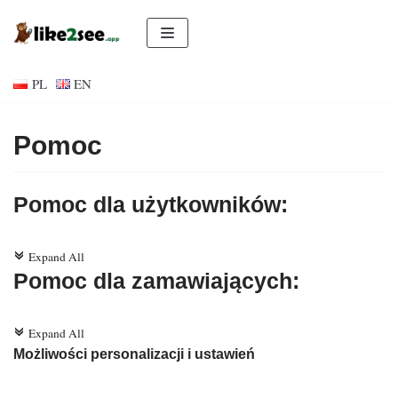
Przejdź
do
PL
EN
treści
Pomoc
Pomoc dla użytkowników:
Expand All
c
Pomoc dla zamawiających:
Expand All
c
Możliwości personalizacji i ustawień