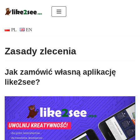
Przejdź
do
PL
EN
treści
Zasady zlecenia
Jak zamówić własną aplikację
like2see?