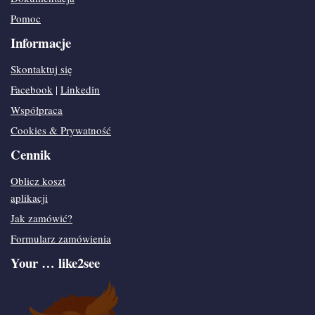
Pomoc
Informacje
Skontaktuj się
Facebook
|
Linkedin
Współpraca
Cookies & Prywatność
Cennik
Oblicz koszt
aplikacji
Jak zamówić?
Formularz zamówienia
Your … like2see