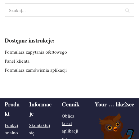
Dostępne instrukcje:
Formularz zapytania ofertowego
Panel klienta
Formularz zamówienia aplikacji
Produ
Informac
Cennik
Your … like2see
kt
je
Oblicz
koszt
Funkcj
Skontaktuj
aplikacji
onalno
się